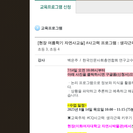
교육프로그램
[현장 여름학기 자연사교실] #사고력 프로그램 : 생각근육
초등 3, 초등 4
강사
백은주 / 한국인문사회총연합회 연구교수
7/14일 오전 10:00시부터
아래 사진을 클릭하시면 구글폼(신청서)으
ㆍ
논리 프로그램으로 정보와 지식을 활용
다
.
ㆍ
상황을 파악하고 추론하고 예측하고 해
습니다
.
<
수업 일정
>
2025
년 8
월 14
일 목요일 10
:00 ~ 11:15 (75
▣
교육주제
: #CQ사고력
: 생각근육 키우기
현장
(
이화여자대학교 자연사박물관
)
에서