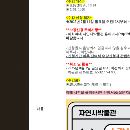
<
수강 대상
>
▣
초등 3
학년
, 4
학년
▣
정원
: 15
명
<
수강 신청 일자
>
◈
2025
년 7
월 14
일 월요일 오전
10
시부터
~
**
수강신청 주의사항
**
-
이화여대 자연사박물관 홈페이지
(http://
마감
합니다
.
-
신청한 다음날까지 입금되지 않을 경우 
해주시기 바랍니다
.
-
신청기간 이후 잔여석 수강신청과 관련하
**
취소 및 환불
**
- 2025
년 8
월 1
일 금요일
16
시 이전까지
전
[박물관 전화번호 02-3277-4700]
<
수강료
>
▣
20,000
원
(
교재
,
재료비 포함
)
아래 사진을 클릭하시면 신청서폼(설문지)
내용