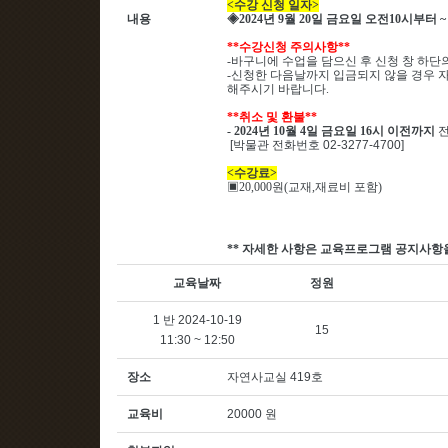
<
수강 신청 일자
>
내용
◈
2024
년 9
월 20
일 금요일 오전
10
시부터
~
**
수강신청 주의사항
**
-
바구니에 수업을 담으신 후 신청 창 하단
-
신청한 다음날까지 입금되지 않을 경우 
해주시기 바랍니다
.
**
취소 및 환불
**
- 2024
년 10
월 4
일 금요일
16
시 이전까지
전
[박물관 전화번호 02-3277-4700]
<
수강료
>
▣
20,000
원
(
교재
,
재료비 포함
)
**
자세한 사항은 교육프로그램 공지사항
교육날짜
정원
1 반 2024-10-19
15
11:30 ~ 12:50
장소
자연사교실 419호
교육비
20000 원