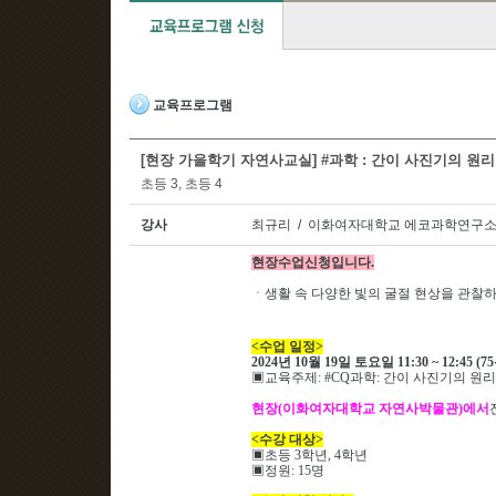
교육프로그램
[현장 가을학기 자연사교실] #과학 : 간이 사진기의 원리 -
초등 3, 초등 4
강사
최규리 / 이화여자대학교 에코과학연구소
현장수업신청입니다
.
ㆍ
생활 속 다양한 빛의 굴절 현상을 관찰
<
수업 일정
>
2024
년 10
월 19
일 토요일
11:30 ~ 12:45 (75
▣
교육주제
: #CQ과학
: 간이 사진기의 원리
현장
(
이화여자대학교 자연사박물관
)
에서
<
수강 대상
>
▣
초등 3
학년
, 4
학년
▣
정원
: 15
명