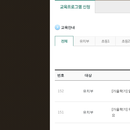
교육안내
전체
유치부
초등1
초등2
번호
대상
152
유치부
[가을학기]
[가을학기] 
151
유치부
요