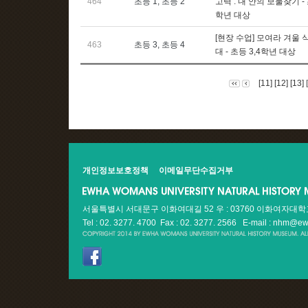
464
초등 1, 초등 2
고력 : 내 안의 보물찾기 - 
학년 대상
[현장 수업] 모여라 겨울 
463
초등 3, 초등 4
대 - 초등 3,4학년 대상
[11]
[12]
[13]
개인정보보호정책
이메일무단수집거부
서울특별시 서대문구 이화여대길 52 우 : 03760 이화여자대
Tel : 02. 3277. 4700 Fax : 02. 3277. 2566
E-mail : nhm@ew