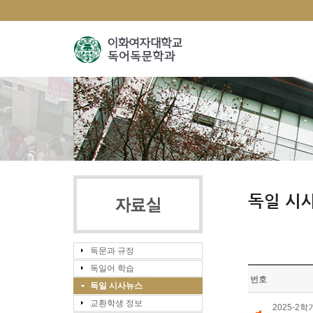
독일 시
독문과 규정
독일어 학습
번호
독일 시사뉴스
교환학생 정보
2025-2