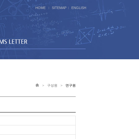
HOME
SITEMAP
ENGLISH
IMS LETTER
>
구성원
>
연구원