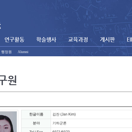
연구활동
학술행사
교육과정
게시판
E
행정원
Alumni
구원
한글이름
김잔 (Jan Kim)
분야
기하군론