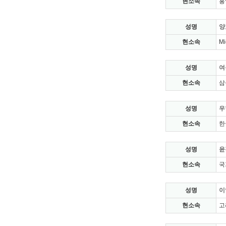
현소속
홍
성명
양
현소속
Mi
성명
여
현소속
삼
성명
우
현소속
한
성명
윤
현소속
국
성명
이
현소속
고