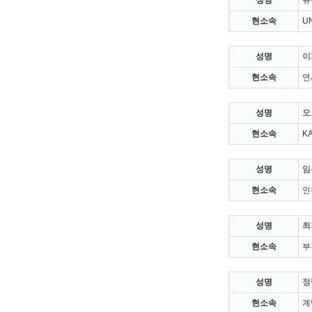
성명
유
현소속
U
성명
이
현소속
연
성명
오
현소속
K
성명
임
현소속
인
성명
최
현소속
부
성명
정
현소속
계