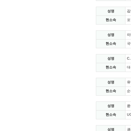
성명
김
현소속
포
성명
이
현소속
국
성명
C.
현소속
대
성명
유
현소속
순
성명
윤
현소속
UC
성명
권