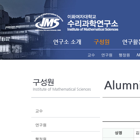
연구소 소개
구성원
연구활
교수
연구원
행정원
A
Alumn
교수
연구원
성명
김
행정원