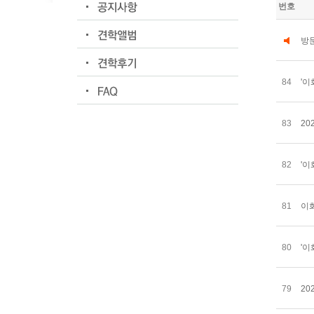
번호
방
84
'이
83
20
82
'이
81
이화
80
'이
79
20