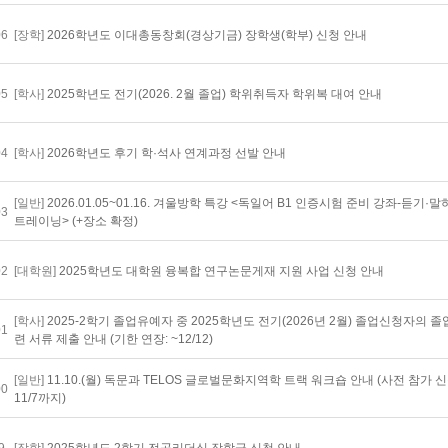
06
[장학]
2026학년도 이대총동창회(경상기금) 장학생(학부) 신청 안내
05
[학사]
2025학년도 전기(2026. 2월 졸업) 학위취득자 학위복 대여 안내
04
[학사]
2026학년도 후기 학·석사 연계과정 선발 안내
[일반]
2026.01.05~01.16. 겨울방학 특강 <독일어 B1 인증시험 준비 강좌-듣기·
03
트레이닝> (+장소 확정)
02
[대학원]
2025학년도 대학원 융복합 연구논문게재 지원 사업 신청 안내
[학사]
2025-2학기 졸업유예자 중 2025학년도 전기(2026년 2월) 졸업신청자의 졸
01
련 서류 제출 안내 (기한 연장: ~12/12)
[일반]
11.10.(월) 독문과 TELOS 글로벌문화지역학 트랙 워크숍 안내 (사전 참가 신
00
11/7까지)