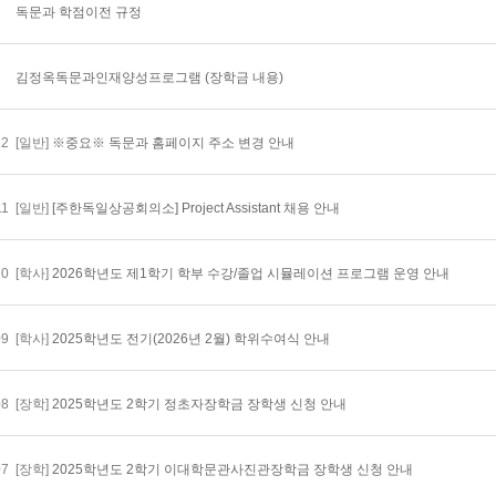
독문과 학점이전 규정
김정옥독문과인재양성프로그램 (장학금 내용)
12
[일반]
※중요※ 독문과 홈페이지 주소 변경 안내
11
[일반]
[주한독일상공회의소] Project Assistant 채용 안내
10
[학사]
2026학년도 제1학기 학부 수강/졸업 시뮬레이션 프로그램 운영 안내
09
[학사]
2025학년도 전기(2026년 2월) 학위수여식 안내
08
[장학]
2025학년도 2학기 정초자장학금 장학생 신청 안내
07
[장학]
2025학년도 2학기 이대학문관사진관장학금 장학생 신청 안내