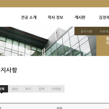
전공 소개
학사 정보
게시판
김정
공지사항
자유게
공지사항
전체
일반
학사
장학
대학원
호
제목