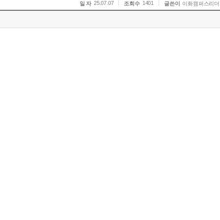
25.07.07
1401
일 자
조회수
글쓴이
이화캠퍼스리더