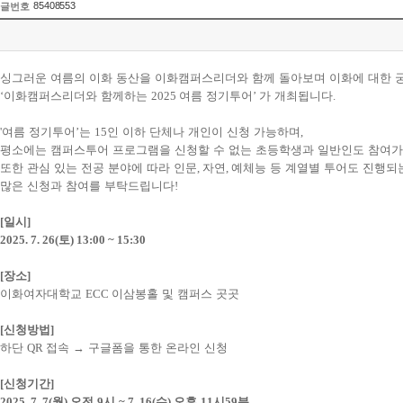
85408553
글번호
싱그러운 여름의 이화 동산을 이화캠퍼스리더와 함께 돌아보며 이화에 대한
‘
이화캠퍼스리더와 함께하는
2025
여름 정기투어
’
가 개최됩니다
.
'
여름 정기투어
’
는
15
인 이하 단체나 개인이 신청 가능하며
,
평소에는 캠퍼스투어 프로그램을 신청할 수 없는 초등학생과 일반인도 참여
또한 관심 있는 전공 분야에 따라 인문
,
자연
,
예체능 등 계열별 투어도 진행
많은 신청과 참여를 부탁드립니다
!
[
일시
]
2025. 7. 26(
토
) 13:00 ~ 15:30
[
장소
]
이화여자대학교
ECC
이삼봉홀 및 캠퍼스 곳곳
[
신청방법
]
하단
QR
접속
→
구글폼을 통한 온라인 신청
[
신청기간
]
2025. 7. 7(
월
)
오전
9
시
~ 7. 16(
수
)
오후
11
시
59
분