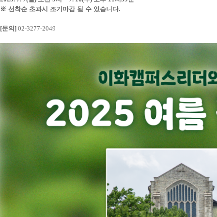
※
선착순 초과시 조기마감 될 수 있습니다
.
[
문의
]
02-3277-2049