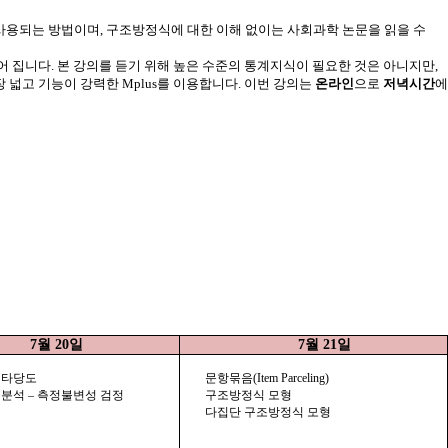
 사용되는 방법이며
,
구조방정식에 대한 이해 없이는 사회과학 논문을 읽을 수
어
집니다
.
본
강의를
듣기
위해
높은
수준의
통계지식이
필요한
것은
아니지만
,
장
넓고
기능이
강력한
Mplus
를
이용합니다
.
이번
강의는
온라인
으로
저녁시간
에
7
월
20
일
7
월
21
일
 타당도
문항묶음
(Item Parceling)
분석 – 측정불변성 검정
구조방정식 모형
다집단 구조방정식 모형