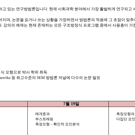
전하고 있는 연구방법론입니다
.
현재 사회과학 분야에서 가장 활발하게 연구되고
어지며
,
논문을
읽거나
쓰는
상황을
가정하면서
방법론의
적용에
그
초점이
맞추
다
.
강의의
예제는
현재
존재하는
모든
구조방정식
프로그램
중에서
사용층이
가
식 모형으로 박사 학위 취득
metrika
등 최고수준의
SEM
방법론 저널에 다수의 논문 발표
7
월
19
일
매개효과
측정모형과
부스트래핑
다집단 요인
측정모형 – 확인적 요인분석