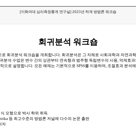
[이화여대 심리측정통계 연구실] 2023년 하계 방법론 워크숍
회귀분석 워크숍
으로 회귀분석 워크숍을 개최합니다
.
회귀분석은 그 자체로 사회과학과 자연과학
회귀분석 수업은 변수 간의 상관부터 연속형과 범주형 독립변수의 사용
,
억제효과
점적으로 설명합니다
.
모든 예제는 기본적으로
SPSS
를
이용하며
,
조절효과
분석에
식 모형으로 박사 학위 취득
etrika
등 최고수준의 방법론 저널에 다수의 논문 출판
저자