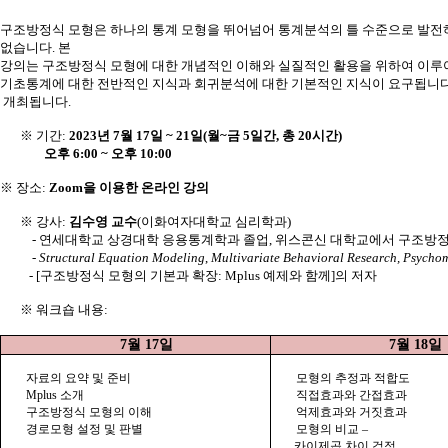
구조방정식 모형은 하나의 통계 모형을 뛰어넘어 통계분석의 틀 수준으로 발
없습니다
.
본
강의는
구조방정식
모형에
대한
개념적인
이해와
실질적인
활용을
위하여
이루
기초통계에
대한
전반적인
지식과
회귀분석에
대한
기본적인
지식이
요구됩니
개최됩니다
.
※ 기간
:
2023
년
7
월
17
일
~ 21
일
(
월
~
금
5
일간
,
총
20
시간
)
오후
6:00 ~
오후
10:00
※ 장소
:
Zoom
을 이용한 온라인 강의
※ 강사
:
김수영 교수
(
이화여자대학교 심리학과
)
-
연세대학교 상경대학 응용통계학과 졸업
,
위스콘신 대학교에서 구조방정
-
Structural Equation Modeling
,
Multivariate Behavioral Research, Psycho
- [
구조방정식 모형의 기본과 확장
: Mplus
예제와 함께
]
의 저자
※ 워크숍 내용
:
7
월
17
일
7
월
18
일
자료의 요약 및 준비
모형의 추정과 적합도
Mplus
소개
직접효과와 간접효과
구조방정식 모형의 이해
억제효과와 거짓효과
경로모형 설정 및 판별
모형의 비교 –
카이제곱 차이 검정