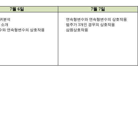
7
월
6
일
7
월
7
일
회귀분석
연속형변수와 연속형변수의 상호작용
S
소개
범주가
3
개인 경우의 상호작용
수와 연속형변수의 상호작용
삼원상호작용