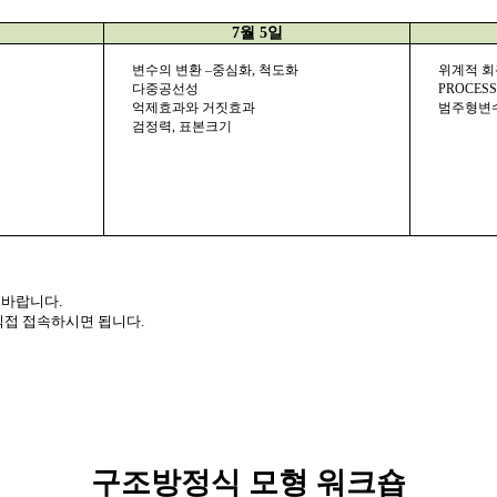
7
월
5
일
변수의 변환 –중심화
,
척도화
위계적 
다중공선성
PROCES
억제효과와 거짓효과
범주형변
검정력
,
표본크기
 바랍니다
.
직접 접속하시면 됩니다
.
구조방정식 모형 워크숍