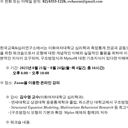
※
전화 또는 이메일 문의
:
02) 6353-1226,
ewhasem@gmail.com
한국교육
&
심리연구소에서는 이화여자대학교 심리학과 측정통계 전공과 공동
을
위한
워크숍으로서
모형에
대한
개념적인
이해와
실질적인
활용을
위하여
이
본적인
지식이
요구되며
,
구조방정식과
Mplus
에
대한
기초지식이
있다면
이해
※ 기간
:
2023
년
8
월
21
일
~ 8
월
24
일
(
월
~
목
4
일간
,
총
16
시간
)
오후
6:00 ~
오후
10:00
※ 장소
:
Zoom
을 이용한 온라인 강의
※ 강사
:
김수영 교수
(
이화여자대학교 심리학과
)
-
연세대학교 상경대학 응용통계학과 졸업
,
위스콘신 대학교에서 구조방정
-
Structural Equation Modeling
,
Multivariate Behavioral Research
등 최고
- [
구조방정식 모형의 기본과 확장
: Mplus
예제와 함께
]
의 저자
※ 워크숍 내용
: