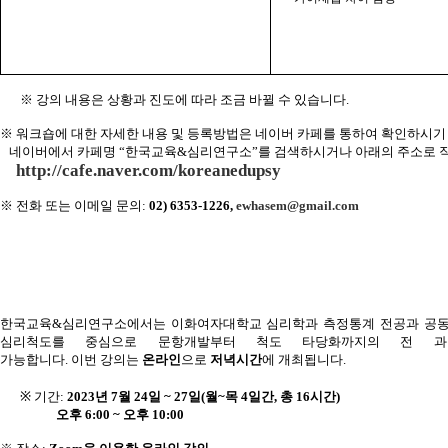
※ 강의 내용은 상황과 진도에 따라 조금 바뀔 수 있습니다
.
※ 워크숍에 대한 자세한 내용 및 등록방법은 네이버 카페를 통하여 확인하시기
네이버에서 카페명 “한국교육
&
심리연구소”를 검색하시거나 아래의 주소로 
http://cafe.naver.com/koreanedupsy
※
전화 또는 이메일 문의
:
02) 6353-1226,
ewhasem@gmail.com
한국교육
&
심리연구소에서는 이화여자대학교 심리학과 측정통계 전공과 공동
심리척도를 중심으로 문항개발부터 척도 타당화까지의 전 과
가능합니다
.
이번
강의는
온라인
으로
저녁시간
에
개최됩니다
.
※
기간
:
2023
년
7
월
24
일
~ 27
일
(
월
~
목
4
일간
,
총
16
시간
)
오후
6:00 ~
오후
10:00