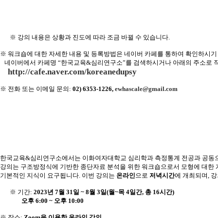
※ 강의 내용은 상황과 진도에 따라 조금 바뀔 수 있습니다
.
※ 워크숍에 대한 자세한 내용 및 등록방법은 네이버 카페를 통하여 확인하시기
네이버에서 카페명 “한국교육
&
심리연구소”를 검색하시거나 아래의 주소로 
http://cafe.naver.com/koreanedupsy
※
전화 또는 이메일 문의
:
02) 6353-1226,
ewhascale@gmail.com
한국교육
&
심리연구소에서는 이화여자대학교 심리학과 측정통계 전공과 공동
강의는
구조방정식에
기반한
종단자료
분석을
위한
워크숍으로서
모형에
대한
기본적인
지식이
요구됩니다
.
이번
강의는
온라인
으로
저녁시간
에
개최되며
,
강
※ 기간
:
2023
년
7
월
31
일
~ 8
월
3
일
(
월
~
목
4
일간
,
총
16
시간
)
오후
6:00 ~
오후
10:00
※ 장소
:
Zoom
을 이용한 온라인 강의