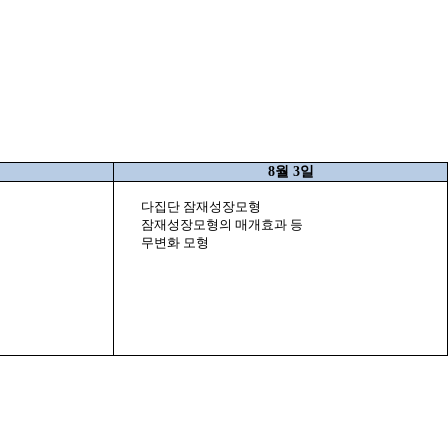
8
월
3
일
다집단 잠재성장모형
잠재성장모형의 매개효과 등
무변화 모형