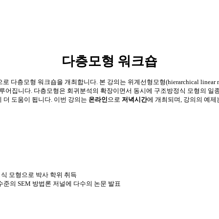
다층모형 워크숍
으로 다층모형 워크숍을 개최합니다
.
본 강의는
위계선형모형
(hierarchical linear
루어집니다
.
다층모형은
회귀분석의
확장이면서
동시에
구조방정식
모형의
일
에
더
도움이
됩니다
.
이번
강의는
온라인
으로
저녁시간
에
개최되며
,
강의의
예제
식 모형으로 박사 학위 취득
수준의
SEM
방법론 저널에 다수의 논문 발표