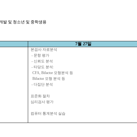
개발 및 청소년 및 중학생용
7
월
27
일
본검사
자료분석
-
문항
평가
-
신뢰도
분석
-
타당도
분석
:
CFA, Bifactor
모형분석
등
Bifactor
모형
분석
등
-
다집단
분석
표준화
절차
심리검사
평가
컴퓨터
통계분석
실습