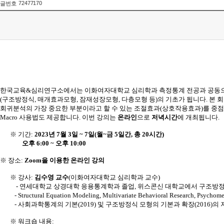
72477170
글번호
한국교육
&
심리연구소에서는 이화여자대학교 심리학과 측정통계 전공과 공동
(
구조방정식
,
매개효과모형
,
잠재성장모형
,
다층모형 등
)
의 기초가 됩니다
.
본 
회귀분석의 가장 중요한 부분이라고 할 수 있는 조절효과
(
상호작용효과
)
를 중
Macro
사용법도
제공합니다
.
이번
강의는
온라인
으로
저녁시간
에
개최됩니다
.
※ 기간
:
2023
년
7
월
3
일
~ 7
일
(
월
~
금
5
일간
,
총
20
시간
)
오후
6:00 ~
오후
10:00
※ 장소
:
Zoom
을 이용한 온라인 강의
※ 강사
:
김수영 교수
(
이화여자대학교 심리학과 교수
)
-
연세대학교 상경대학 응용통계학과 졸업
,
위스콘신 대학교에서 구조방정
- Structural Equation Modeling, Multivariate Behavioral Research, Psychom
-
사회과학통계의 기본
(2019)
및 구조방정식 모형의 기본과 확장
(2016)
의 
※ 워크숍 내용
: