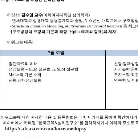
※ 강사
:
김수영 교수
(
이화여자대학교 심리학과
)
-
연세대학교 상경대학 응용통계학과 졸업
,
위스콘신 대학교에서 구조방정
-
Structural Equation Modeling
,
Multivariate Behavioral Research
등 최고
- [
구조방정식 모형의 기본과 확장
: Mplus
예제와 함께
]
의 저자
※ 워크숍 내용
:
7
월
31
일
종단자료의 이해
선형 잠재성
성장모형 –
HLM
접근법
vs. SEM
접근법
시간불변 공
Mplus
의 기본 소개
로지스틱 회
선형 잠재성장모형
연속형 및 이
※ 워크숍에 대한 자세한 내용 및 등록방법은 네이버 카페를 통하여 확인하시기
네이버에서 카페명 “한국교육
&
심리연구소”를 검색하시거나 아래의 주소로 
http://cafe.naver.com/koreanedupsy