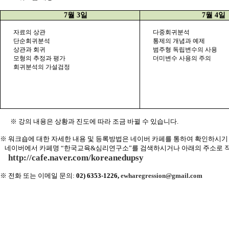
7
월
3
일
7
월
4
일
자료의 상관
다중회귀분석
단순회귀분석
통제의 개념과 예제
상관과 회귀
범주형 독립변수의 사용
모형의 추정과 평가
더미변수 사용의 주의
회귀분석의 가설검정
※ 강의 내용은 상황과 진도에 따라 조금 바뀔 수 있습니다
.
※ 워크숍에 대한 자세한 내용 및 등록방법은 네이버 카페를 통하여 확인하시기
네이버에서 카페명 “한국교육
&
심리연구소”를 검색하시거나 아래의 주소로 
http://cafe.naver.com/koreanedupsy
※
전화 또는 이메일 문의
:
02) 6353-1226,
ewharegression@gmail.com