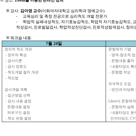
※ 장소
:
Zoom
을 이용한 온라인 강의
※
강사
:
김아영 교수
(
이화여자대학교 심리학과 명예교수
)
-
교육심리 및 측정 전공으로 심리척도 개발 전문가
-
학업적 실패내성척도
,
자기효능감척도
,
학업적 자기효능감척도
,
적성검사
,
진로발달검사
,
학업적성진단검사
,
진로적성탐색검사
,
창의성
※
워크숍 내용
:
7
월
24
일
정의적
척도
개관
문항제작
기법
-
정의적
특성
-
영역
-
참조적
접
-
검사이론
-
문항내용
출처
-
검사
양호도
-
내용타당도
확
-
척도개발
절차
개관
-
문항맵
작성
-
척도법
외국척도
도입
검사개발
계획
-
번안과
타당화
-
접근방법
선택
-
검사
내용
결정
:
Likert
식
문항제작
문항내용
결정
-
문항제작
실례
하위구인
결정
-
내용타당도
분
-
척도
유형
결정
인지타당도
, CV