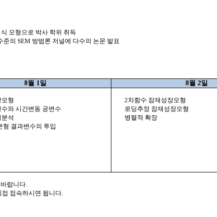
식 모형으로 박사 학위 취득
수준의
SEM
방법론 저널에 다수의 논문 발표
8
월
1
일
8
월
2
일
장모형
2
차함수 잠재성장모형
변수와 시간변동 공변수
로딩추정 잠재성장모형
귀분석
병렬적 확장
분형 결과변수의 투입
 바랍니다
.
직접 접속하시면 됩니다
.