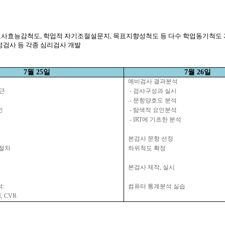
교사효능감척도
,
학업적 자기조절설문지
,
목표지향성척도 등 다수 학업동기척도 
검사 등 각종 심리검사 개발
7
월
25
일
7
월
26
일
예비검사
결과분석
근
-
검사구성과
실시
-
문항양호도
분석
인
-
탐색적
요인분석
- IRT
에
기초한
분석
본검사
문항
선정
절차
하위척도
확정
본검사
제작
,
실시
석
:
컴퓨터
통계분석
실습
I, CVR