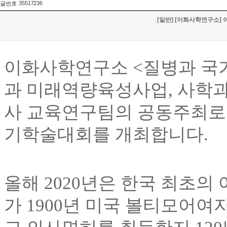
35517236
글번호
[일반] [이화사학연구소] 
이화사학연구소
<
질병과 국
과 미래역량육성사업
,
사학
사 교육연구팀의 공동주최로
기학술대회를 개최합니다
.
올해
2020
년은 한국 최초의
가
1900
년 미국 볼티모어여