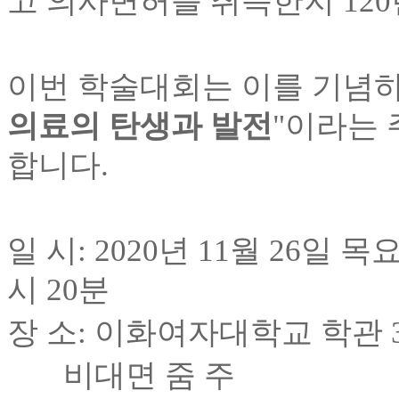
고 의사면허를 취득한지
120
이번 학술대회는 이를 기념
의료의 탄생과 발전
"
이라는 
합니다
.
일 시
: 2020
년
11
월
26
일 목
시
20
분
장 소
:
이화여자대학교 학관
비대면 줌 주