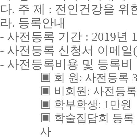
다
주 제
전인건강을 위
.
:
라
등록안내
.
사전등록 기간
년
-
: 2019
사전등록 신청서 이메일
-
(
사전등록비용 및 등록비
-
▣
회 원
:
사전등록
▣
비회원
:
사전등
▣
학부학생
: 1
만원
▣
학술집담회 등록
사