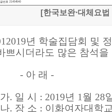
21454540
글번호
[한국보완⋅대체요법 
년 학술집담회 및 
012019
바쁘시더라도 많은 참석을
아 래
-
-
가
일 시
년
월
.
: 2019
1
28
나
장 소
이화여자대학교
.
: