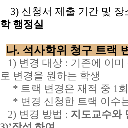
3)
신청서 제출 기간 및 
학 행정실
나
.
석사학위 청구 트랙 
1)
변경 대상
:
기존에 이미
로 변경을 원하는 학생
*
트랙 변경은 재적 중
1
회
*
변경 신청한 트랙 이수
2)
변경 방법
:
지도교수와 
3
)’
작성 하여