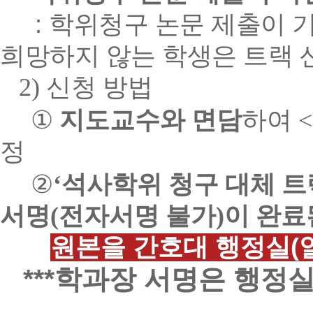
:
학위청구 논문 제출이 
희망하지 않는 학생은 트랙 
2)
신청 방법
①
지도교수와 면담
하여 
정
②
‘
석사학위 청구 대체 트
서명(전자서명 불가)이 완료
원본을 간호대 행정실(알
***학과장 서명은 행정실