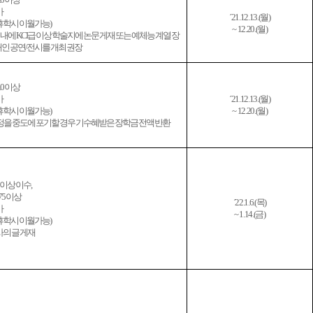
가
´21.12.13.(월)
휴학시 이월가능
)
~ 12.20.(월)
 이내에 KCI급 이상 학술지에 논문 게재 또는 예체능 계열 장
개인 공연/전시를 개최 권장
.0 이상
가
´21.12.13.(월)
휴학시 이월가능
)
~ 12.20.(월)
과정을 중도에 포기할 경우 기수혜받은 장학금 전액 반환
 이상 이수,
75
이상
´22.1.6.(목)
가
~ 1.14.(금)
휴학시 이월가능
)
사의 글 게재