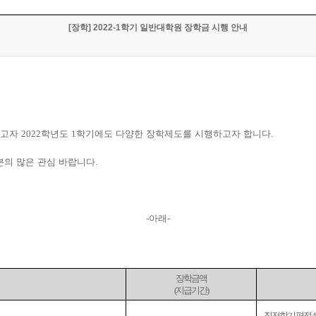
[장학] 2022-1학기 일반대학원 장학금 시행 안내
주고자
2022
학년도
1
학기에도 다양한 장학제도를 시행하고자 합니다
.
분의 많은 관심 바랍니다
.
-
아래
-
장학금액
(지급기간)
- 직전학기 평점 4