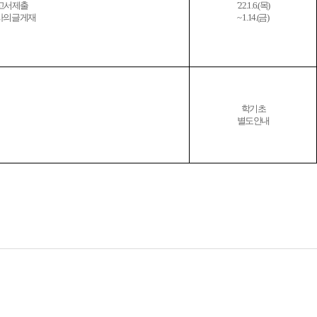
보고서 제출
´22.1.6.(목)
사의 글 게재
~ 1.14.(금)
학기 초
별도 안내