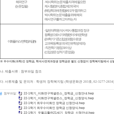
해외연구
- 박사학위 논문 제출 자격에 필요한
(논문집필)
제 시험
(
영어
,
종합
,
제
2
외국어
(
해당학과에 한함
))
에 모두 합격하고
박사학위 논문 제출을 위해 해외
에서 연구를 하고자 하는 자
-
일반대학원
석사
·
박사
·
통합과정
정규
등록생으로서 가계형편이 어려운 학생
(22-1
학기 기준
신입생 포함
수료생
·
이화플러스
/
면학장려금
(N)
교과목등록생
·
외국인유학생 제외
)
- 직전학기 평점 3.0 이상
(
신입생은 성적기준 없음
)
※
우수이화
(
과학
)
인 장학금
,
학석사연계과정생 장학금은 별도 신청없이 장학복지팀에서 선발
나
.
제출서류
:
첨부파일 참조
다
.
서류제출 및 문의처
:
학생처 장학복지팀
(
학생문화관
203
호
, 02-3277-2834
첨부파일:
22-1학기_이화연구엑셀런스_장학금_신청안내.hwp
22-1학기_이화연구엑셀런스_장학금_신청양식.hwp
22-1학기 최우수이화인 장학금 신청안내.hwp
22-1학기 최우수이화인 장학금 신청양식.hwp
22-1학기_우월김활란21세기_장학금_신청안내.hwp