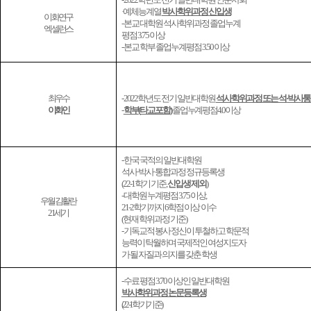
·
예체능계열
박사학위과정 신입생
이화연구
- 본교 대학원 석사학위과정 졸업누계
엑셀런스
평점
3.75
이상
- 본교 학부 졸업누계평점 3.50 이상
최우수
- 2022
학년도 전기 일반대학원
석사학위과정 또는 석
·
박사통
이화인
-
학부
(
타교 포함
)
졸업누계평점
4.0
이상
- 한국 국적의 일반대학원
석사
·
박사
·
통합과정 정규등록생
(22-1
학기 기준
,
신입생 제외
)
- 대학원 누계평점 3.75 이상,
우월김활란
21-2
학기까지
6
학점 이상
이수
21세기
(
현재 학위과정 기준
)
- 기독교적 봉사 정신이 투철하고 학문적
능력이 탁월하며 국제적인 여성지도자
가 될 자질과 의지를 갖춘 학생
- 수료 평점 3.70 이상인 일반대학원
박사학위과정 논문등록생
(22-1
학기 기준
)