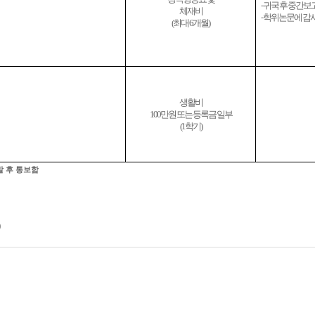
- 귀국 후 중간
체재비
- 학위논문에 감
(최대 6개월)
생활비
100만원 또는 등록금 일부
(1학기)
 후 통보함
)