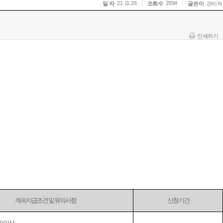
21.11.26
2894
일 자
조회수
글쓴이
관리자
인쇄하기
계속지급조건 및 유의사항
신청기간
.0 이상