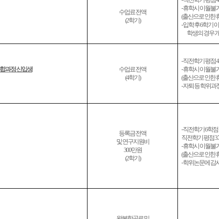
- 휴학시 이월불
수업료 전액
(
출산으로 인한 
(2학기)
- 입학 후 6학기
학생의 경우 
- 직전학기 평점 4
합과정 신입생
수업료 전액
- 휴학시 이월불
(4학기)
(
출산으로 인한 
- 자퇴 등 학위
- 직전학기 6학점
등록금 전액
직전학기 평점
3.
및 연구지원비
- 휴학시 이월불
300만원
(
출산으로 인한 
(2학기)
- 학위논문에 감
왕복항공료 및