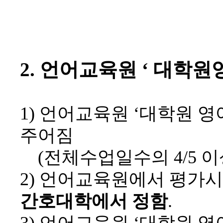
2.
언어교육원
‘
대학원
1)
언어교육원
‘
대학원 영
주어짐
(
전체수업일수의
4/5
이
2)
언어교육원에서 평가시
간호대학에서 정함
.