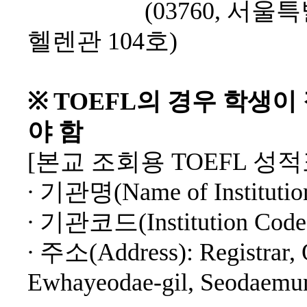
(03760,
서울특
헬렌관
104
호
)
※
TOEFL
의 경우 학생이
야 함
[
본교 조회용
TOEFL
성적
∙
기관명
(Name of Instituti
∙
기관코드
(Institution Cod
∙
주소
(Address): Registrar,
Ewhayeodae-gil, Seodaemun