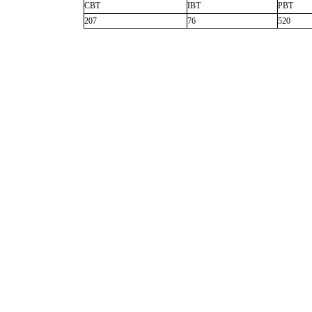
CBT
IBT
PBT
207
76
520