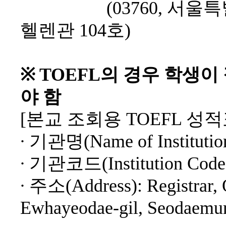
(03760,
서울특
헬렌관
104
호
)
※
TOEFL
의 경우 학생이
야 함
[
본교 조회용
TOEFL
성적
∙
기관명
(Name of Instituti
∙
기관코드
(Institution Cod
∙
주소
(Address): Registrar,
Ewhayeodae-gil, Seodaemun