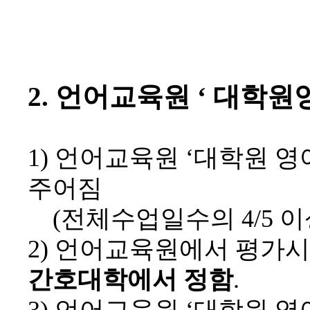
2.
언어교육원
‘
대학원
1)
언어교육원
‘
대학원 영
주어짐
(
전체수업일수의
4/5
이
2)
언어교육원에서 평가시
간호대학에서 정함
.