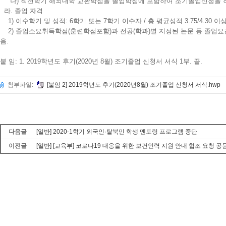
나) 직전학기 해외대학 교환학점을 졸업학점에 포함하여 조기졸업신청을 하
라. 졸업 자격
1) 이수학기 및 성적: 6학기 또는 7학기 이수자 / 총 평균성적 3.75/4.30 이
2) 졸업소요취득학점(훈련학점포함)과 전공(학과)별 지정된 논문 등 졸업요건을
음.
붙 임: 1. 2019학년도 후기(2020년 8월) 조기졸업 신청서 서식 1부. 끝.
첨부파일:
[붙임 2] 2019학년도 후기(2020년8월) 조기졸업 신청서 서식.hwp
다음글
[일반] 2020-1학기 외국인·탈북민 학생 멘토링 프로그램 중단
이전글
[일반] [교육부] 코로나19 대응을 위한 보건인력 지원 안내 협조 요청 공