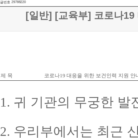
29788220
글번호
[일반] [교육부] 코로나1
제 목
코로나
대응을 위한 보건인력 지원 안
19
귀 기관의 무궁한 발
1.
우리부에서는 최근 
2.