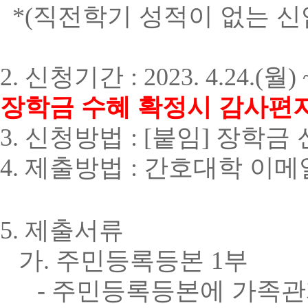
*(
직전학기 성적이 없는 
2.
신청기간
:
2023. 4.24.(월) 
장학금 수혜 확정시 감사편
3.
신청방법
: [
붙임
]
장학금 
4.
제출방법
:
간호대학 이메
5.
제출서류
가
.
주민등록등본
1
부
-
주민등록등본에 가족관