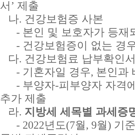
서
’
제출
나
.
건강보험증 사본
-
본인 및 보호자가 등재
-
건강보험증이 없는 경
다
.
건강보험료 납부확인서
-
기혼자일 경우
,
본인과 
-
부양자
-
피부양자 자격
추가 제출
라
.
지방세 세목별 과세증
- 2022
년도
(7
월
, 9
월
)
기준