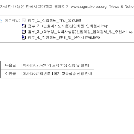
자세한 내용은 한국시그마학회 홈페이지 www.sigmakorea.org ‘News & Not
첨부파일:
첨부_1._신입회원_가입_요건.pdf
첨부_2._(간호계지도자용)신입회원_입회원서.hwp
첨부_3._(학부생,_석박사생용)신입회원_입회원서_및_추천서.hwp
첨부_4._전환회원_안내_및_신청서.hwp.hwp
다음글
[학사] [2023-2학기 트랙 학생 신청 및 철회]
이전글
[학사] 2024학년도 1학기 교육실습 신청 안내