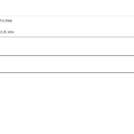
식.hwp
트.xlsx