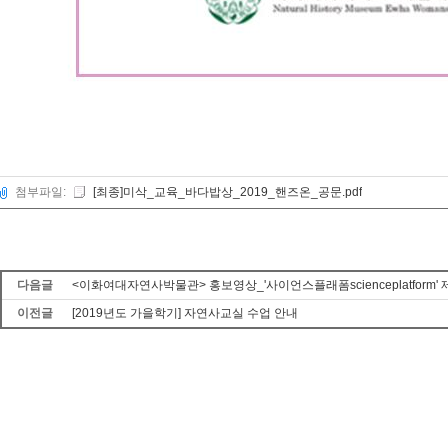
첨부파일:
[최종]미삭_교육_바다밥상_2019_핸즈온_공문.pdf
다음글
<이화여대자연사박물관> 홍보영상_'사이언스플래폼scienceplatform' 
이전글
[2019년도 가을학기] 자연사교실 수업 안내