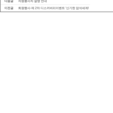
다음글
자원봉사자 설명 안내
이전글
회원행사-제 2차 디스커버리이벤트 '신기한 암석세계!