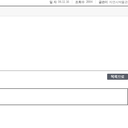
06.11.16
2884
일 자
조회수
글쓴이
자연사박물관