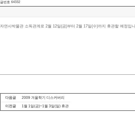
64332
글번호
자연사박물관 소독관계로 2월 12일(금)부터 2월 17일(수)까지 휴관할 예정
다음글
2009 겨울학기 디스커버리
이전글
1월 1일(금)~1월 3일(일) 휴관