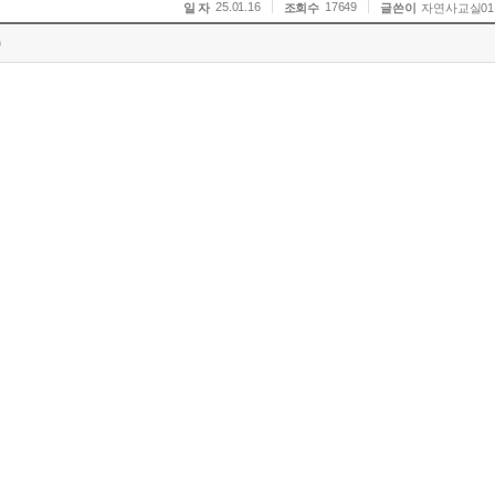
25.01.16
17649
일 자
조회수
글쓴이
자연사교실01
)