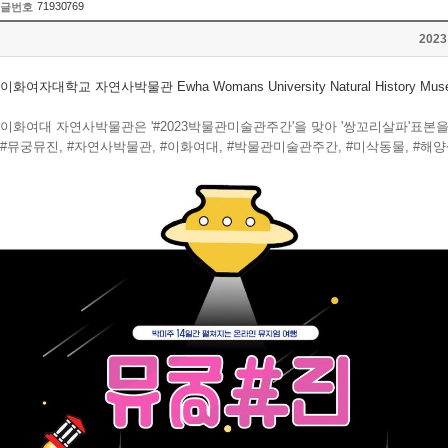
71930769
글번호
202
이화여자대학교 자연사박물관 Ewha Womans University Natural History Museu
이화여대 자연사박물관은 '#2023박물관미술관주간'을 맞아 '쌍꼬리살파'표본
#뮤궁뮤진, #자연사박물관, #이화여대, #박물관미술관주간, #미삭동물, #