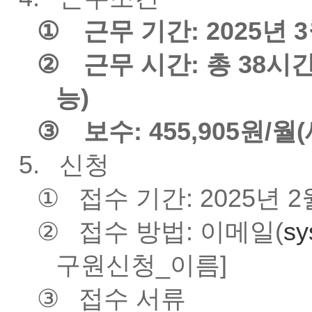
①
근무 기간: 2025년 3
②
근무 시간: 총 38
능)
③
보수: 455,905원/월
5.
신청
①
접수 기간: 2025년 2
②
접수 방법: 이메일(
sy
구원신청_이름]
③
접수 서류