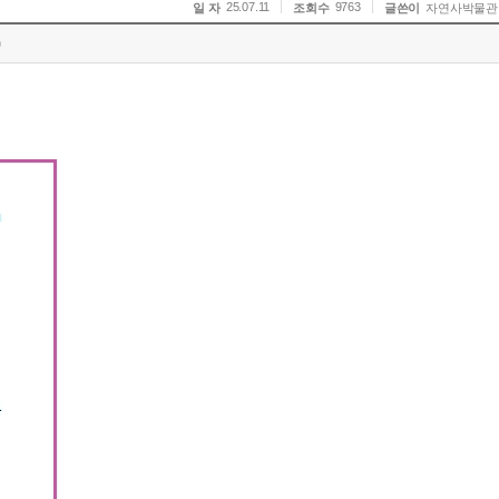
25.07.11
9763
일 자
조회수
글쓴이
자연사박물관
)