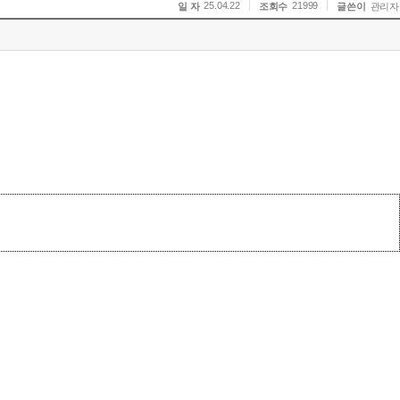
25.04.22
21999
일 자
조회수
글쓴이
관리자