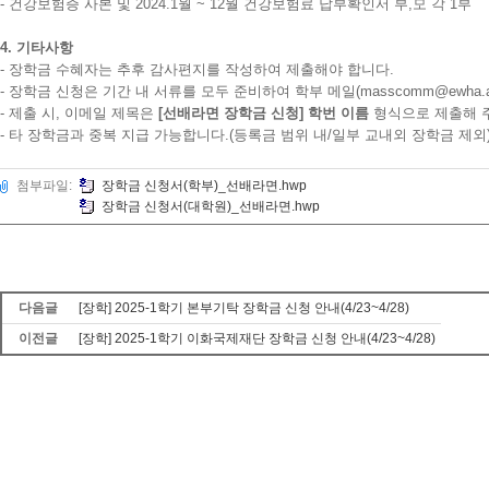
- 건강보험증 사본 및 2024.1월 ~ 12월 건강보험료 납부확인서 부,모 각 1부
4. 기타사항
- 장학금 수혜자는 추후 감사편지를 작성하여 제출해야 합니다.
- 장학금 신청은 기간 내 서류를 모두 준비하여 학부 메일(masscomm@ewha.
- 제출 시, 이메일 제목은
[선배라면 장학금 신청] 학번 이름
형식으로 제출해 
- 타 장학금과 중복 지급 가능합니다.(등록금 범위 내/일부 교내외 장학금 제외
첨부파일:
장학금 신청서(학부)_선배라면.hwp
장학금 신청서(대학원)_선배라면.hwp
다음글
[장학] 2025-1학기 본부기탁 장학금 신청 안내(4/23~4/28)
이전글
[장학] 2025-1학기 이화국제재단 장학금 신청 안내(4/23~4/28)