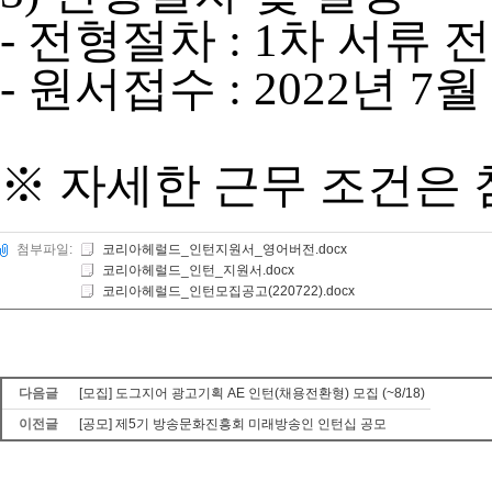
- 전형절차 : 1차 서류 
- 원서접수 : 2022년 7
※ 자세한 근무 조건은
첨부파일:
코리아헤럴드_인턴지원서_영어버전.docx
코리아헤럴드_인턴_지원서.docx
코리아헤럴드_인턴모집공고(220722).docx
다음글
[모집] 도그지어 광고기획 AE 인턴(채용전환형) 모집 (~8/18)
이전글
[공모] 제5기 방송문화진흥회 미래방송인 인턴십 공모