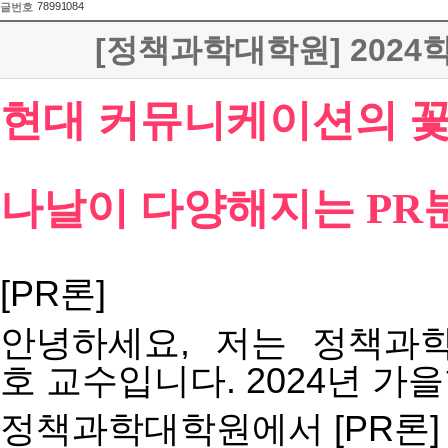
78991084
글번호
[정책과학대학원] 202
현대 커뮤니케이션의 꽃,
나날이 다양해지는 PR
[PR
론
]
안녕하세요
,
저는
정책과
호
교수입니다
. 2024
년
가을
정책과학대학원에서
[PR
론