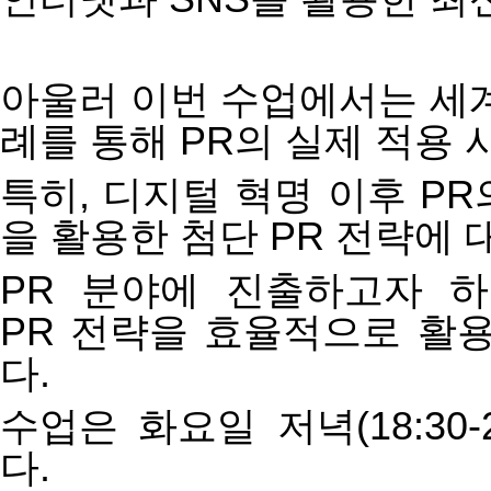
아울러
이번
수업에서는
세
례를
통해
PR
의
실제
적용
특히
,
디지털
혁명
이후
PR
을
활용한
첨단
PR
전략에
PR
분야에
진출하고자
하
PR
전략을
효율적으로
활
다
.
수업은
화요일
저녁
(18:30-
다
.