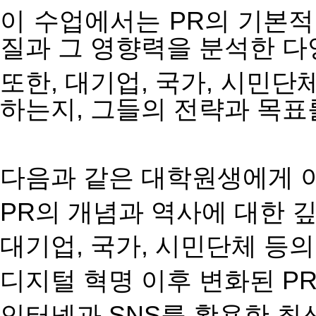
이
수업에서는
PR
의
기본적
질과
그
영향력을
분석한
다
또한
,
대기업
,
국가
,
시민단
하는지
,
그들의
전략과
목표
다음과
같은
대학원생에게
PR
의
개념과
역사에
대한
대기업
,
국가
,
시민단체
등의
디지털
혁명
이후
변화된
P
인터넷과
SNS
를
활용한
최