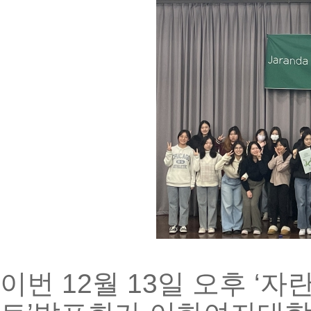
이번
12
월
13
일
오후
‘
자