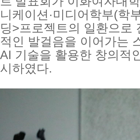
트
’
발표회가
이화여자대
니케이션
·
미디어학부
(
학
딩
>
프로젝트의
일환으로
적인
발걸음을
이어가는
AI
기술을
활용한
창의적
시하였다
.