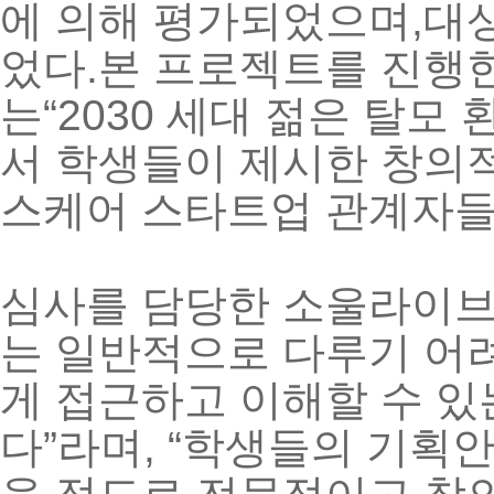
에
의해
평가되었으며
,
대
었다
.
본
프로젝트를
진행
는
“2030
세대
젊은
탈모
서
학생들이
제시한
창의
스케어
스타트업
관계자
심사를
담당한
소울라이
는
일반적으로
다루기
어
게
접근하고
이해할
수
있
다
”
라며
, “
학생들의
기획
을
정도로
전문적이고
창