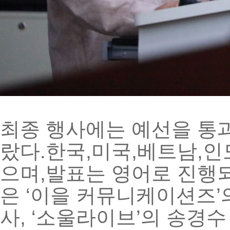
최종
행사에는
예선을
통
랐다
.
한국
,
미국
,
베트남
,
인
으며
,
발표는
영어로
진행
은
‘
이을
커뮤니케이션즈
’
사
, ‘
소울라이브
’
의
송경수