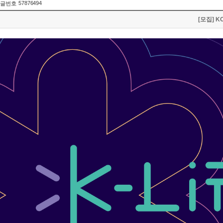
57876494
글번호
[모집] 