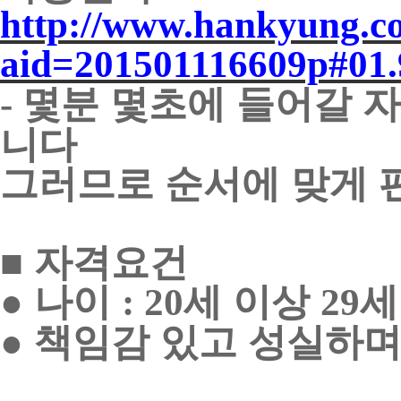
http://www.hankyung.c
aid=201501116609p#01.
몇분 몇초에 들어갈 
-
니다
그러므로 순서에 맞게 
■
자격요건
●
나이
세 이상
세
: 20
29
●
책임감 있고 성실하며