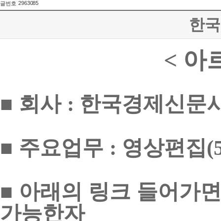
2963085
글번호
한국
아
<
■
회사
한국경제신문
:
■
주요업무
영상편집
:
(
■
아래의 링크 들어가면
가능한자