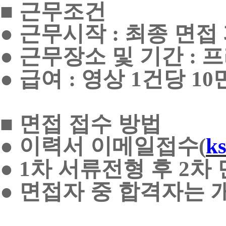
■
근무조건
●
근무시작
최종 면접 
:
●
근무장소 및 기간
프
:
●
급여
영상
건당
:
1
10
■
면접 접수 방법
●
이력서 이메일접수
(
k
●
차 서류전형 후
차
1
2
●
면접자 중 합격자는 