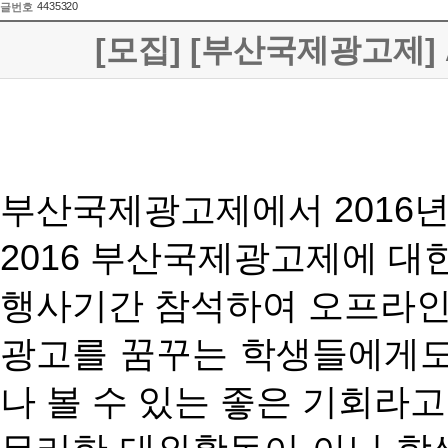
4435320
글번호
[모집] [부산국제광고제] A
부산국제광고제에서
2016
2016
부산국제광고제에
대
행사기간
참석하여
오프라
광고를
꿈꾸는
학생들에게
나
볼
수
있는
좋은
기회라고