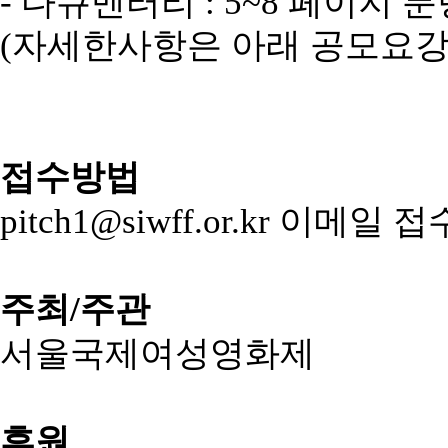
-
다큐멘터리
: 5~8
페이지
분
(자세한사항은 아래 공모요
접수방법
pitch1@siwff.or.kr 이메일
주최/주관
서울국제여성영화제
후원