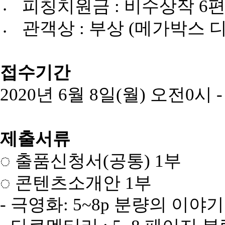
〮 피칭치원금 : 비수상작 6
〮 관객상 : 부상 (메가박스 
접수기간
2020년
6
월
8
일
(
월
)
오전
0
시
-
제출서류
◌ 출품신청서
(
공통
) 1
부
◌
콘텐츠소개안
1
부
-
극영화
: 5~8p
분량의
이야기