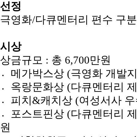
선정
극영화/다큐멘터리 편수 구분
시상
상금규모 : 총
6,700
만원
〮메가박스상
(
극영화 개발
〮옥랑문화상
(
다큐멘터리 
〮피치
&
캐치상
(
여성서사 
〮포스트핀상
(
다큐멘터리 
원