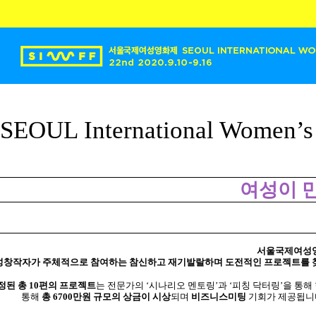
SEOUL International Women’s F
여성이
서울국제여성
성창작자가
주체적으로
참여하는
참신하고
재기발랄하며
도전적인
프로젝트를
정된
총
10
편의
프로젝트
는
전문가의
‘시나리오
멘토링’과
‘피칭
닥터링’을
통해
통해
총
6700
만원
규모의
상금이
시상
되며
비즈니스미팅
기회가
제공됩니