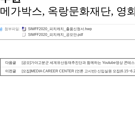
메가박스, 옥랑문화재단, 영
첨부파일:
SIWFF2020_피치캐치_출품신청서.hwp
SIWFF2020_피치캐치_공모안.pdf
다음글
[공모]가야고분군 세계유산등재추진단과 함께하는 Youtube영상 콘테스트(0
이전글
[모집]MEDIA CAREER CENTER (언론 고시반) 신입실원 모집(6.15~6.22