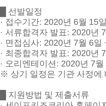
█
선발일정
·
접수기간
: 2020
년
6
월
15
·
서류합격자 발표
: 2020
년
7
·
면접심사
: 2020
년
7
월
6
일
·
최종합격자 발표
: 2020
년
7
·
오리엔테이션
: 2020
년
7
월
※
상기 일정은 기관 사정에
█
지원방법 및 제출서류
·
세이프키즈코리아 홈페이