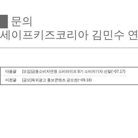
█
문의
세이프키즈코리아 김민수 
다음글
[모집]금융소비자연맹 소비라이프 8기 소비자기자 선발(~07.17)
이전글
[공모]옥외광고 홍보콘텐츠 공모전(~09.18)