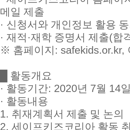
메일 제출
·
신청서와 개인정보 활용 동
·
재적
·
재학 증명서 제출
(
합
※
홈페이지
: safekids.or.kr,
█
활동개요
·
활동기간
: 2020
년
7
월
14
·
활동내용
1.
취재계획서 제출 및 논의
2.
세이프키즈코리아 활동 취