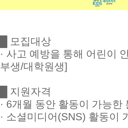
█
모집대상
·
사고 예방을 통해 어린이 
부생
/
대학원생
]
█
지원자격
· 6
개월 동안 활동이 가능한 
·
소셜미디어
(SNS)
활동이 