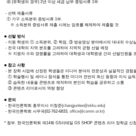
④ (유학생의 경우) 2년 이상 세금 납부 증빙서류 1부.
- 선택 제출서류
① 가구 소득분위 증빙서류 1부.
※ 소득분위 증빙서류 제출 시에는 암호를 해제하여 제출할 것
■ 선발 방식
- 지원 학생의 ① 소득분위, ② 학점, ③ 방송영상 분야에서의 대내외 수
- 전국 대학의 지역 분포를 고려하여 지역적 균형 선발 예정
※ 지원자 수와 경쟁률을 고려하여 대학생과 대학원생 간의 선발인원을 조
■ 참고 사항
- 본 장학 사업에 선정된 학생들은 미디어 분야의 전문성과 실질적인 경험
① 학술행사 및 세미나 참석을 통한 미디어 전반의 최신 동향과 지식 습득
② 습득한 내용을 콘텐츠로 제작하여 본인의 학습을 공유하고 소통
③ 콘텐츠 리더로서의 역량 함양
■ 문의
- 한국언론학회 총무이사 이창준(
changjunlee@skku.edu
)
- 한국언론학회 사무국(02-762-6833,
office@comm.or.kr
)
* 첨부. 한국언론학회 제14회 GS리테일 GS SHOP 콘텐츠 리더 장학금 신