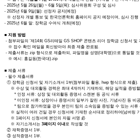
- 2025년 5월 26일(월) ~ 6월 5일(목): 심사위원회 구성 및 심사
- 2025년 6월 9일(월): 선정자 공지(예정)
※ 선정자 개별 통보 및 한국언론학회 홈페이지 공지 예정이며, 심사 진행 
- 2025년 6월 말: 장학금 수여식 개최(예정)
■ 지원 방법
- 첨부파일의 ‘제14회 GS리테일 GS SHOP 콘텐츠 리더 장학금 신청서 
※ 접수 확인 메일을 회신받아야 최종 제출 완료됨.
- 제출서류는 zip 형식으로 제출하되, 파일명을 성명(대학명)으로 통일할 것
※ 예시: 홍길동(한국대).zip
■ 제출 서류
- 필수 제출서류
① 장학금 신청서 및 자기소개서 1부(첨부파일 활용, hwp 형식으로 제출).
※ 수상 및 대외활동 경력은 최대 4개까지 기재하되, 해당 실적을 증빙할
* 인정 서류: 상장 및 대외활동 증명서 스캔본 등 공식 서류
* 미인정 서류: 상장이나 증명서의 일부가 잘린 사진, 기념사진 등 비
* 팀으로 참가하였을 경우 본인이 팀의 소속임을 증빙할 수 있는 서류 
※ 실적이 여러 건일 경우 신청서에 기재한 순서대로 정리하여(넘버링 기재 
※ 1페이지 신청서에 본인의 자필 서명 必
※ 자기소개서는
3페이지 이내
로 작성할 것
② 재학증명서 1부.
③ 성적증명서 1부.