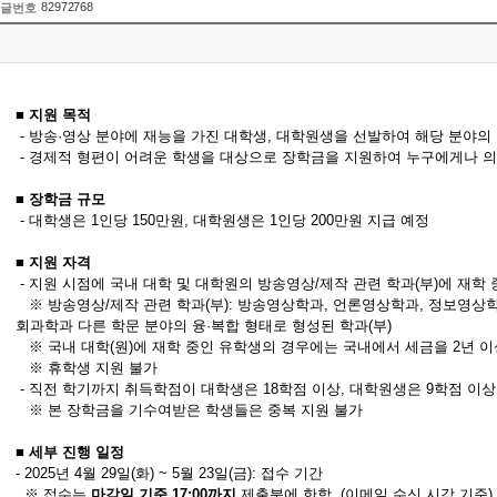
82972768
글번호
■ 지원 목적
- 방송·영상 분야에 재능을 가진 대학생, 대학원생을 선발하여 해당 분야의
- 경제적 형편이 어려운 학생을 대상으로 장학금을 지원하여 누구에게나 의
■ 장학금 규모
- 대학생은 1인당 150만원, 대학원생은 1인당 200만원 지급 예정
■ 지원 자격
- 지원 시점에 국내 대학 및 대학원의 방송영상/제작 관련 학과(부)에 재학 
※ 방송영상/제작 관련 학과(부): 방송영상학과, 언론영상학과, 정보영상
회과학과 다른 학문 분야의 융·복합 형태로 형성된 학과(부)
※ 국내 대학(원)에 재학 중인 유학생의 경우에는 국내에서 세금을 2년 이
※ 휴학생 지원 불가
- 직전 학기까지 취득학점이 대학생은 18학점 이상, 대학원생은 9학점 이상이며, 평균 평
※ 본 장학금을 기수여받은 학생들은 중복 지원 불가
■ 세부 진행 일정
- 2025년 4월 29일(화) ~ 5월 23일(금): 접수 기간
※ 접수는
마감일 기준 17:00까지
제출분에 한함. (이메일 수신 시각 기준)