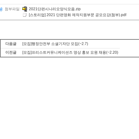
첨부파일:
2021단편시나리오양식모음.zip
[스토리업] 2021 단편영화 제작지원부문 공모요강(첨부).pdf
다음글
[모집]행정안전부 소셜기자단 모집(~2.7)
이전글
[모집]프리스트커뮤니케이션즈 영상 홍보 요원 채용(~2.20)