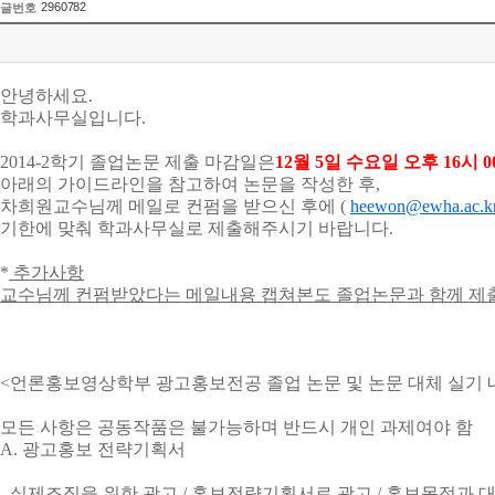
2960782
글번호
안녕하세요.
학과사무실입니다.
2014-2학기 졸업논문 제출 마감일은
12월 5일 수요일 오후 16시 0
아래의 가이드라인을 참고하여 논문을 작성한 후,
차희원교수님께 메일로 컨펌을 받으신 후에 (
heewon@ewha.ac.k
기한에 맞춰 학과사무실로 제출해주시기 바랍니다.
*
추가사항
교수님께 컨펌받았다는 메일내용 캡쳐본도 졸업논문과 함께 제
<언론홍보영상학부 광고홍보전공 졸업 논문 및 논문 대체 실기 내
모든 사항은 공동작품은 불가능하며 반드시 개인 과제여야 함
A. 광고홍보 전략기획서
- 실제조직을 위한 광고 / 홍보전략기획서로 광고 / 홍보목적과 대상