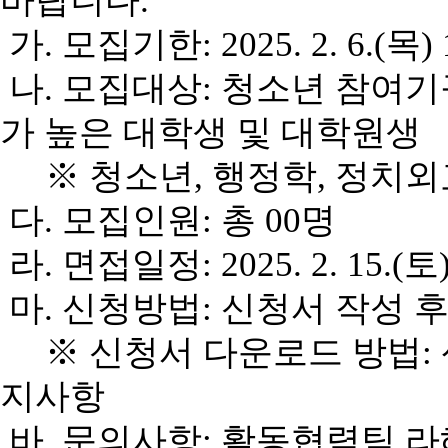
바랍니다.
가
.
모집기한
: 2025. 2. 6.(
목
)
나
.
모집대상
:
청소년 참여기
가 높은 대학생 및 대학원생
※
청소년
,
행정학
,
정치외
다
.
모집인원
:
총
00
명
라
.
면접일정
: 2025. 2. 15.(
토
마
.
신청방법
:
신청서 작성 
※
신청서 다운로드 방법
:
지사항
바
.
문의사항
:
활동협력팀 