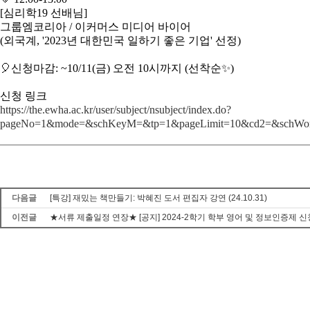
[심리학19 선배님]
그룹엠코리아 / 이커머스 미디어 바이어
(외국계, '2023년 대한민국 일하기 좋은 기업' 선정)
🎈신청마감: ~10/11(금) 오전 10시까지 (선착순✨)
신청 링크
https://the.ewha.ac.kr/user/subject/nsubject/index.do?
pageNo=1&mode=&schKeyM=&tp=1&pageLimit=10&cd2=
다음글
[특강] 재밌는 책만들기: 박혜진 도서 편집자 강연 (24.10.31)
이전글
★서류 제출일정 연장★ [공지] 2024-2학기 학부 영어 및 정보인증제 신청 안내(