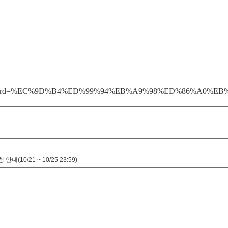
&schWord=%EC%9D%B4%ED%99%94%EB%A9%98%ED%86%A0%
10/21 ~ 10/25 23:59)