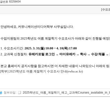
82256434
글번호
[수요조
안녕하세요, 커뮤니케이션미디어학부 사무실입니다.
수업지원팀의 2025
학년도 여름 계절학기 수요조사가 아래와 같이 진행될 예
1.
수요조사기간
:
2025. 3. 31(월
) 10:00 ~ 4. 10(목)
17:00
2.
교과목 신청절차
:
유레카포털 로그인 → 마이유레카 → 학사 → 수강
/
채플 →
본교 홈페이지 공지사항을 참고하시면 더 자세한 내용이 나와있으니 아래의 링
[학부] 2025학년도 여름 계절학기 수요조사 안내(ewha.ac.kr)
첨부파일:
2025학년도_여름_계절학기_예고_교과목Courses_available_in_the_