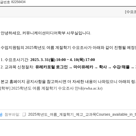
82256434
글번호
[수요조
안녕하세요, 커뮤니케이션미디어학부 사무실입니다.
수업지원팀의 2025
학년도 여름 계절학기 수요조사가 아래와 같이 진행될 예
1.
수요조사기간
:
2025. 3. 31(월
) 10:00 ~ 4. 10(목)
17:00
2.
교과목 신청절차
:
유레카포털 로그인 → 마이유레카 → 학사 → 수강
/
채플 →
본교 홈페이지 공지사항을 참고하시면 더 자세한 내용이 나와있으니 아래의 링
[학부] 2025학년도 여름 계절학기 수요조사 안내(ewha.ac.kr)
첨부파일:
2025학년도_여름_계절학기_예고_교과목Courses_available_in_the_