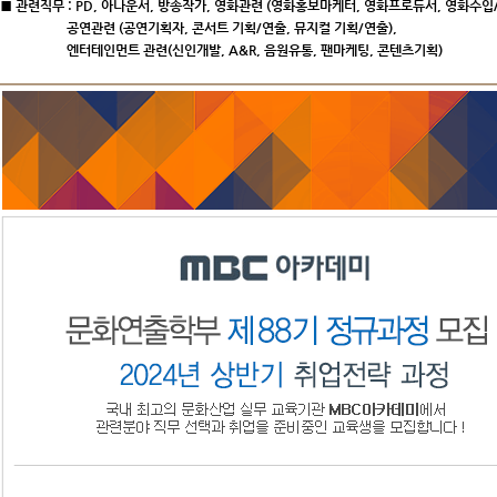
■ 관련직무
: PD,
아나운서
,
방송작가
,
영화관련
(
영화홍보마케터
,
영화프로듀서
,
영화수입
공연관련 (공연기획자, 콘서트 기획/연출, 뮤지컬 기획/연출),
엔터테인먼트 관련(신인개발, A&R, 음원유통, 팬마케팅, 콘텐츠기획)