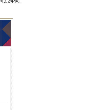
/
배급
,
영화기획
),