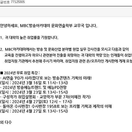
77125305
글번호
안녕하세요. MBC방송아카데미 문화연출학부 교무국 입니다.
1. 귀 대학의 높은 취업률을 기원합니다.
2. MBC
아카데미에서는 방송 및 문화산업 분야별 현업 실무 강사진을 모시고 다음과 같이
교육을 진행하고자 하오니 관련분야 진출을 희망하는 귀 대학의 역량 있는 인재들이 취업의
취업지원 기관에서 추천해 주시기 바라며
,
취업지원 관련 온
/
오프라인 게시판에 게재 요
■
2024
년 무료 취업 특강
:
- AI
연출
‘PD
가 사라졌다
’
로 보는 방송콘텐츠 기획의 미래
!
(
일시
: 2024
년
3
월
16
일 토
11
시
~13
시
)
- 2024
년 방송예능트렌드 및 예능
PD
전망
(
일시
: 2024
년
3
월
23
일 토
13
시
~15
시
)
-
구성작가 취업설명회
-
교양작가 부문
7
차
(
이혜진 작가
)
(
일시
: 2024
년
4
월
27
일
(
토
) 12
시
~ 17
시
)
-
돌아온 수사반장
!
수사반장
1958
로 보는 프리퀄 기획과 제작의 이해
(
일시
: 2024
년
4
월
27
일 토
13
시
~15
시
)
외 다수