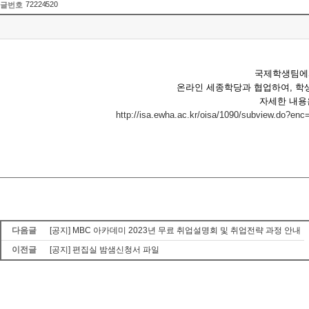
72224520
글번호
국제학생팀에서
온라인 세종학당과 협업하여, 학
자세한 내용
http://isa.ewha.ac.kr/oisa/1090/subvie
다음글
[공지] MBC 아카데미 2023년 무료 취업설명회 및 취업전략 과정 안내
이전글
[공지] 편집실 밤샘신청서 파일