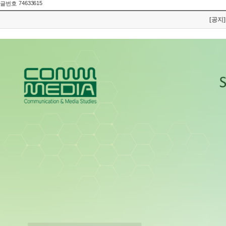
74633615
글번호
[공지] 