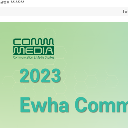
72168262
글번호
[공